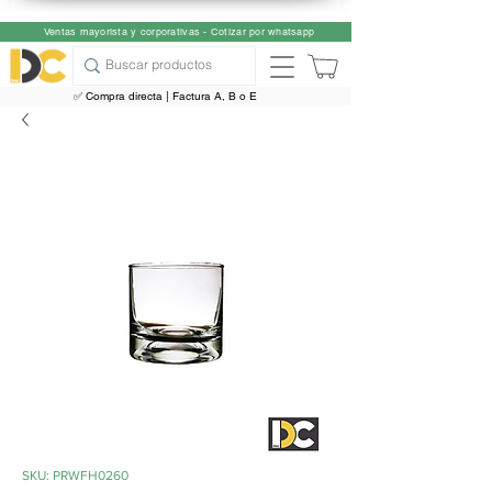
Ventas mayorista y corporativas - Cotizar por whatsapp
✅ Compra directa | Factura A, B o E
SKU: PRWFH0260