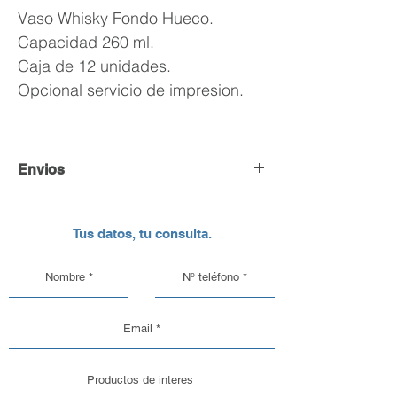
Vaso Whisky Fondo Hueco.
Capacidad 260 ml.
Caja de 12 unidades.
Opcional servicio de impresion.
Envios
Envío y Retiro de Pedidos
Tus datos, tu consulta.
En DC Inc. nos encargamos de que tu
pedido llegue en perfectas
condiciones, por eso, contamos con
una logística pensada para el cuidado
de nuestros productos de vidrio y
aluminio.
Opciones de Envío