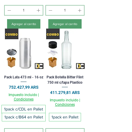
Agregar al carrito
Agregar al carrito
Pack Lata 473 ml - 16 oz
Pack Botella Bitter Flint
750 ml c/tapa Plastico
Precio
752.427,99 ARS
Precio
411.279,81 ARS
Impuesto incluido
|
Condiciones
Impuesto incluido
|
Condiciones
1pack c/CDL en Pallet
1pack c/B64 en Pallet
1pack en Pallet