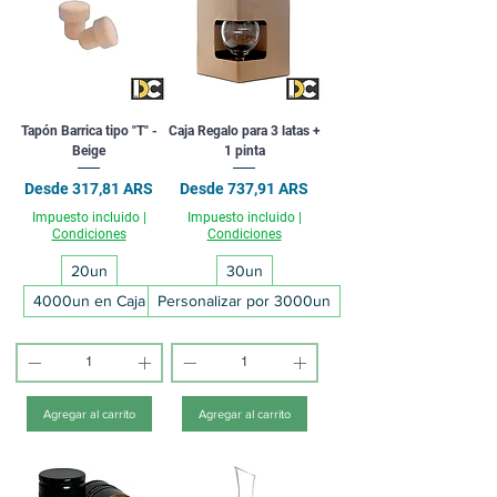
Tapón Barrica tipo "T" -
Caja Regalo para 3 latas +
Beige
1 pinta
Precio de oferta
Precio de oferta
Desde
317,81 ARS
Desde
737,91 ARS
Impuesto incluido
|
Impuesto incluido
|
Condiciones
Condiciones
20un
30un
4000un en Caja
Personalizar por 3000un
Agregar al carrito
Agregar al carrito