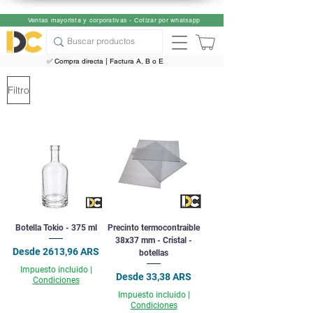
Ventas mayorista y corporativas - Cotizar por whatsapp
✅ Compra directa | Factura A, B o E
Filtro
Botella Tokio - 375 ml
Precinto termocontraible
38x37 mm - Cristal -
Precio de oferta
Desde
2613,96 ARS
botellas
Impuesto incluido
|
Precio de oferta
Desde
33,38 ARS
Condiciones
Impuesto incluido
|
Condiciones