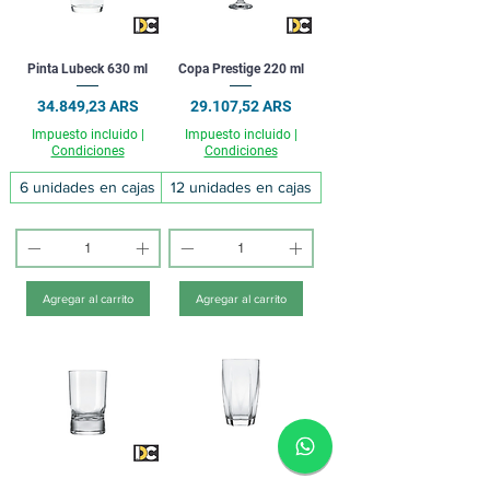
Pinta Lubeck 630 ml
Copa Prestige 220 ml
Precio
Precio
34.849,23 ARS
29.107,52 ARS
Impuesto incluido
|
Impuesto incluido
|
Condiciones
Condiciones
6 unidades en cajas
12 unidades en cajas
Agregar al carrito
Agregar al carrito