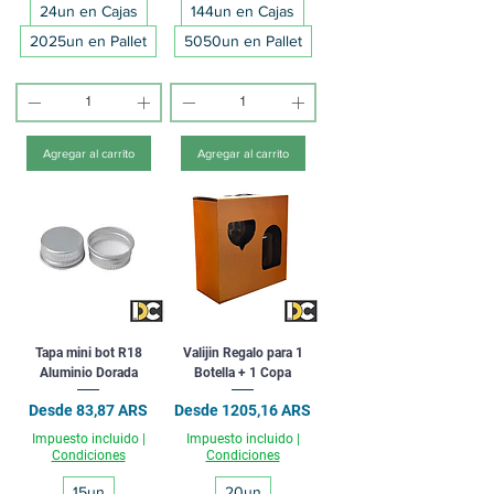
24un en Cajas
144un en Cajas
2025un en Pallet
5050un en Pallet
Agregar al carrito
Agregar al carrito
Tapa mini bot R18
Valijin Regalo para 1
Aluminio Dorada
Botella + 1 Copa
Precio de oferta
Precio de oferta
Desde
83,87 ARS
Desde
1205,16 ARS
Impuesto incluido
|
Impuesto incluido
|
Condiciones
Condiciones
15un
20un