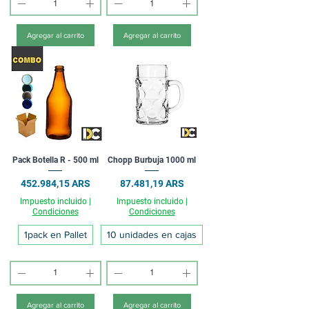
Agregar al carrito
Agregar al carrito
Pack Botella R - 500 ml
Chopp Burbuja 1000 ml
Precio
Precio
452.984,15 ARS
87.481,19 ARS
Impuesto incluido
|
Impuesto incluido
|
Condiciones
Condiciones
1pack en Pallet
10 unidades en cajas
Agregar al carrito
Agregar al carrito