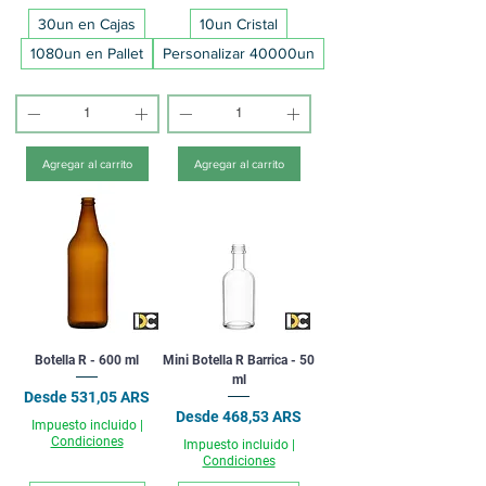
30un en Cajas
10un Cristal
1080un en Pallet
Personalizar 40000un
Agregar al carrito
Agregar al carrito
Botella R - 600 ml
Mini Botella R Barrica - 50
ml
Precio de oferta
Desde
531,05 ARS
Precio de oferta
Desde
468,53 ARS
Impuesto incluido
|
Condiciones
Impuesto incluido
|
Condiciones