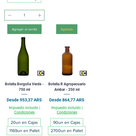
Agregar al carrito
Agotado
Botella Borgoña Verde -
Botella R Agropecuario
750 ml
Ambar - 250 ml
Precio de oferta
Precio de oferta
Desde
953,37 ARS
Desde
864,77 ARS
Impuesto incluido
|
Impuesto incluido
|
Condiciones
Condiciones
20un en Cajas
90un en Cajas
1169un en Pallet
2700un en Pallet