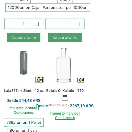
12000un en Caja
Personalizar por 1000un
Agregar al carrito
Agregar al carrito
Lata 355 ml Sleek - 12 oz
Botella OI Kaleido - 750
ml
Precio de oferta
Desde
544,43 ARS
2833,99 ARS
Precio
Precio de oferta
Desde
2267,19 ARS
Impuesto incluido
|
Condiciones
Impuesto incluido
|
Condiciones
7392 un en 1 Pallet
90 un en 1 caja