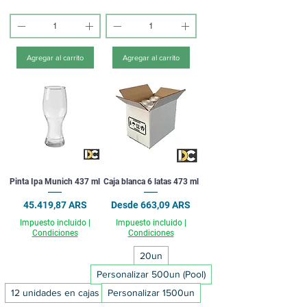
Agregar al carrito
Agregar al carrito
Pinta Ipa Munich 437 ml
Caja blanca 6 latas 473 ml
Precio
Precio de oferta
45.419,87 ARS
Desde
663,09 ARS
Impuesto incluido
|
Impuesto incluido
|
Condiciones
Condiciones
20un
Personalizar 500un (Pool)
12 unidades en cajas
Personalizar 1500un