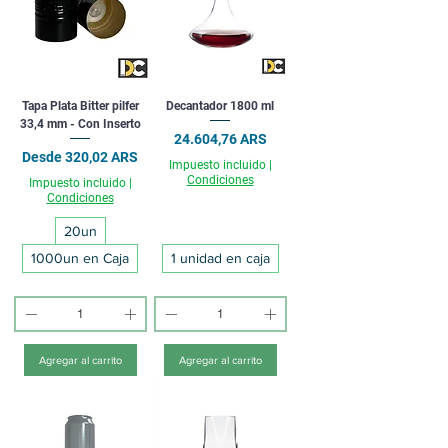
Tapa Plata Bitter pilfer
Decantador 1800 ml
33,4 mm - Con Inserto
Precio
24.604,76 ARS
Precio de oferta
Desde
320,02 ARS
Impuesto incluido
|
Condiciones
Impuesto incluido
|
Condiciones
20un
1000un en Caja
1 unidad en caja
Agregar al carrito
Agregar al carrito