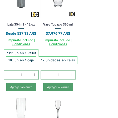
Lata 354 ml - 12 oz
Vaso Topazio 360 ml
Precio de oferta
Precio
Desde
537,13 ARS
37.976,77 ARS
Impuesto incluido
|
Impuesto incluido
|
Condiciones
Condiciones
7391 un en 1 Pallet
110 un en 1 caja
12 unidades en cajas
Agregar al carrito
Agregar al carrito