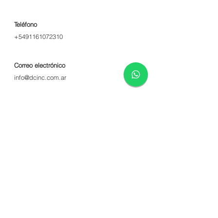
Teléfono
+5491161072310
Correo electrónico
inf
o@dcinc.com.ar
Depósito
Rivadavia 1831, Villa Maipu
San Martín, CP 1650.
Oficina comercial
Av. Alvarez Thomas 1171, Colegiales,
Capital Federal, CP 1427.
FAQ