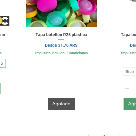
ono
Tapa botellón R28 plástica
Tapa bo
Precio de oferta
Pre
Desde
31,76 ARS
De
s
Impuesto incluido
|
Condiciones
Impuesto
no
15un
Agotado
Agr