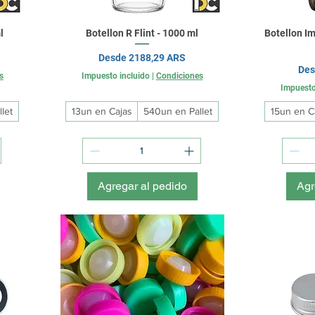
l
Botellon R Flint - 1000 ml
Botellon I
Precio de oferta
Desde
2188,29 ARS
Pre
De
s
Impuesto incluido
|
Condiciones
Impuesto
let
13un en Cajas
540un en Pallet
15un en C
Agregar al pedido
Agr