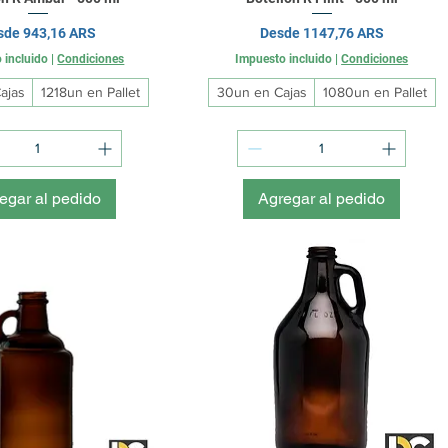
cio de oferta
Precio de oferta
sde
943,16 ARS
Desde
1147,76 ARS
 incluido
|
Condiciones
Impuesto incluido
|
Condiciones
ajas
1218un en Pallet
30un en Cajas
1080un en Pallet
egar al pedido
Agregar al pedido