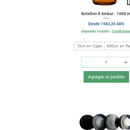
Botellon R Ambar - 1000 m
Precio de oferta
Desde
1582,20 ARS
Impuesto incluido
|
Condicione
13un en Cajas
630un en Pal
Agregar al pedido