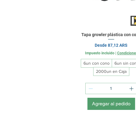
Tapa growler plástica con c
Precio de oferta
Desde
87,12 ARS
Impuesto incluido
|
Condicione
6un con cono
6un sin co
2000un en Caja
Agregar al pedido