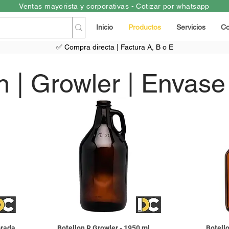
Ventas mayorista y corporativas - Cotizar por whatsapp
Inicio
Productos
Servicios
Co
✅ Compra directa | Factura A, B o E
on
| Growler | Envase 
orada
Botellon R Growler - 1950 ml
Botell