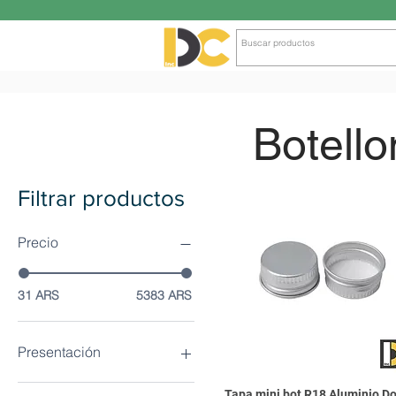
Botell
Filtrar productos
Precio
31 ARS
5383 ARS
Presentación
1080un en Pallet
Tapa mini bot R18 Aluminio D