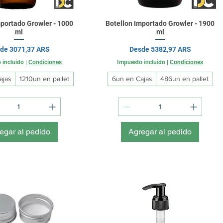
mportado Growler - 1000
Botellon Importado Growler - 1900
ml
ml
cio de oferta
Precio de oferta
sde
3071,37 ARS
Desde
5382,97 ARS
 incluido
|
Condiciones
Impuesto incluido
|
Condiciones
ajas
1210un en pallet
6un en Cajas
486un en pallet
egar al pedido
Agregar al pedido