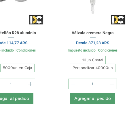
tellón R28 aluminio
Válvula cremera Negra
cio de oferta
Precio de oferta
sde
114,77 ARS
Desde
371,23 ARS
 incluido
|
Condiciones
Impuesto incluido
|
Condiciones
10un Cristal
5000un en Caja
Personalizar 40000un
egar al pedido
Agregar al pedido