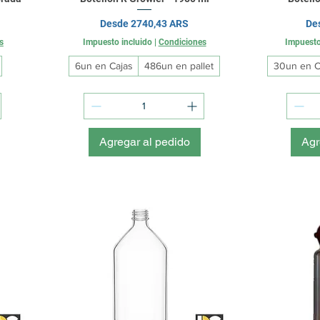
Precio de oferta
Pre
Desde
2740,43 ARS
De
s
Impuesto incluido
|
Condiciones
Impuesto
6un en Cajas
486un en pallet
30un en C
Agregar al pedido
Agr