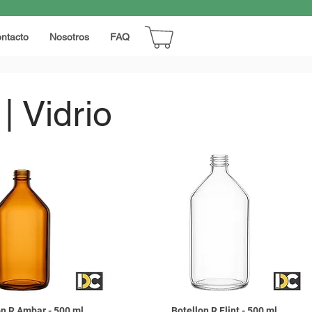
ntacto
Nosotros
FAQ
| Vidrio
on R Ambar - 500 ml
Botellon R Flint - 500 ml