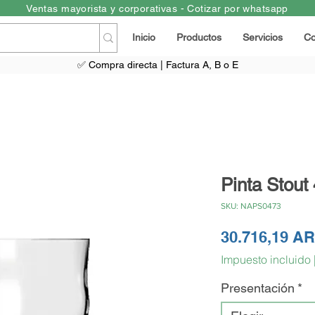
Ventas mayorista y corporativas - Cotizar por whatsapp
Inicio
Productos
Servicios
Co
✅ Compra directa | Factura A, B o E
Pinta Stout
SKU: NAPS0473
30.716,19 A
Impuesto incluido
Presentación
*