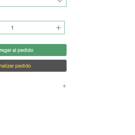
regar al pedido
nalizar pedido
Pedidos
cargamos de que tu pedido
s condiciones, por eso,
logística pensada para el
s productos de vidrio y