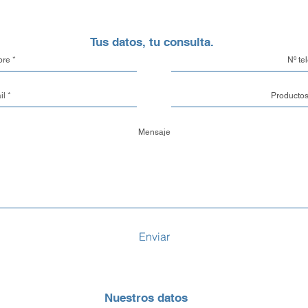
aluminio.
Tus datos, tu consulta.
Opciones de Enví
1. Envíos al Interi
seguridad de tu pe
eso, trabajamos c
locales y de confi
traslado de mercade
también tienes la 
con un transporte 
tu propia cuenta cor
2. Envíos a CABA 
Buenos Aires y el
con nuestra propia
Enviar
garantizando que
con el máximo cuid
vez despachado es
3. Retiro en nuestr
Nuestros datos