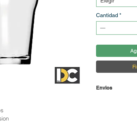
Elegir
Cantidad
*
Ag
Fi
Envios
Envío y Retiro de 
es
En DC Inc. nos en
sion
llegue en perfecta
contamos con una 
cuidado de nuestro