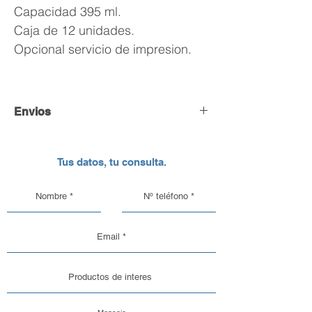
Capacidad 395 ml.
Caja de 12 unidades.
Opcional servicio de impresion.
Envios
Envío y Retiro de Pedidos
Tus datos, tu consulta.
En DC Inc. nos encargamos de que tu
pedido llegue en perfectas
condiciones, por eso, contamos con
una logística pensada para el cuidado
de nuestros productos de vidrio y
aluminio.
Opciones de Envío
1. Envíos al Interior del País: Sabemos