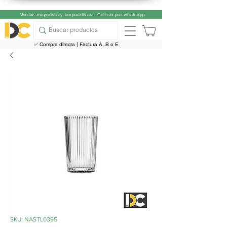
Ventas mayorista y corporativas - Cotizar por whatsapp
✅ Compra directa | Factura A, B o E
SKU: NASTL0395