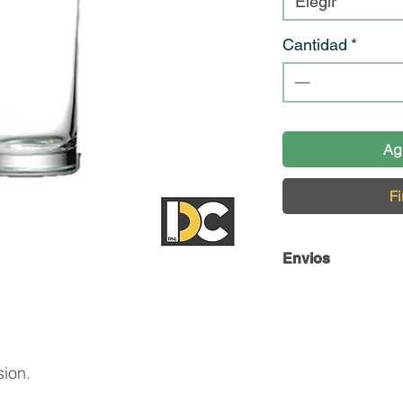
Elegir
Cantidad
*
Ag
Fi
Envios
Envío y Retiro de 
En DC Inc. nos en
llegue en perfecta
sion.
contamos con una 
cuidado de nuestro