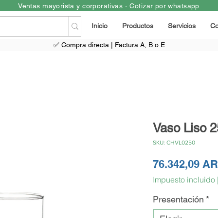
Ventas mayorista y corporativas - Cotizar por whatsapp
Inicio
Productos
Servicios
Co
✅ Compra directa | Factura A, B o E
Vaso Liso 2
SKU: CHVL0250
76.342,09 A
Impuesto incluido
Presentación
*