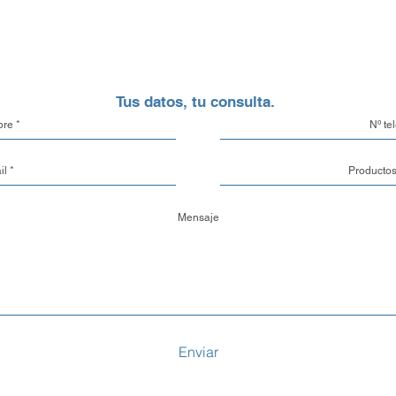
aluminio.
Opciones de Enví
1. Envíos al Interi
Tus datos, tu consulta.
seguridad de tu pe
eso, trabajamos c
locales y de confi
traslado de mercade
también tienes la 
con un transporte 
tu propia cuenta cor
2. Envíos a CABA 
Buenos Aires y el
con nuestra propia
garantizando que
con el máximo cuid
Enviar
vez despachado es
3. Retiro en nuestr