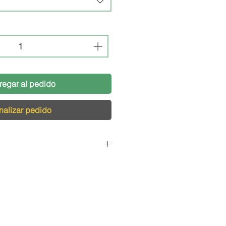
regar al pedido
nalizar pedido
Pedidos
cargamos de que tu pedido
s condiciones, por eso,
logística pensada para el
s productos de vidrio y