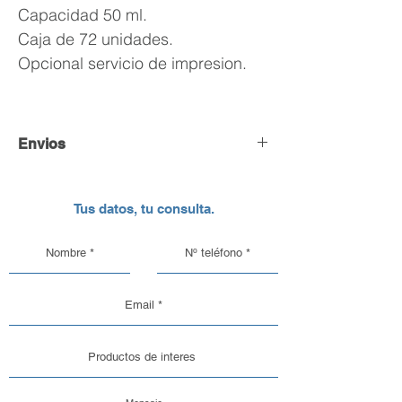
Capacidad 50 ml.
Caja de 72 unidades.
Opcional servicio de impresion.
Envios
Envío y Retiro de Pedidos
Tus datos, tu consulta.
En DC Inc. nos encargamos de que tu
pedido llegue en perfectas
condiciones, por eso, contamos con
una logística pensada para el cuidado
de nuestros productos de vidrio y
aluminio.
Opciones de Envío
1. Envíos al Interior del País: Sabemos