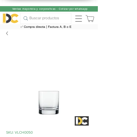
Ventas mayorista y corporativas - Cotizar por whatsapp
✅ Compra directa | Factura A, B o E
SKU: VLCH0050