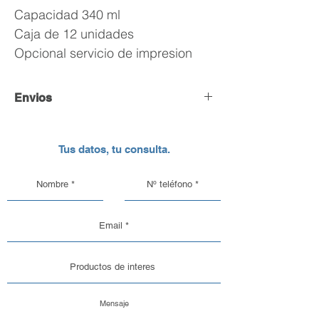
Capacidad 340 ml
Caja de 12 unidades
Opcional servicio de impresion
Envios
Envío y Retiro de Pedidos
Tus datos, tu consulta.
En DC Inc. nos encargamos de que tu
pedido llegue en perfectas
condiciones, por eso, contamos con
una logística pensada para el cuidado
de nuestros productos de vidrio y
aluminio.
Opciones de Envío
1. Envíos al Interior del País: Sabemos
que la seguridad de tu pedido es lo