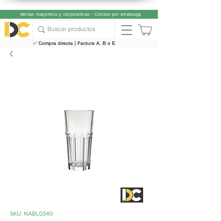
Ventas mayorista y corporativas - Cotizar por whatsapp
✅ Compra directa | Factura A, B o E
SKU: NABL0340