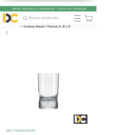
Ventas mayorista y corporativas - Cotizar por whatsapp
✅ Compra directa | Factura A, B o E
SKU: NAAVA0240