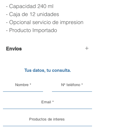
- Capacidad 240 ml
- Caja de 12 unidades
- Opcional servicio de impresion
- Producto Importado
Envios
Envío y Retiro de Pedidos
Tus datos, tu consulta.
En DC Inc. nos encargamos de que tu
pedido llegue en perfectas
condiciones, por eso, contamos con
una logística pensada para el cuidado
de nuestros productos de vidrio y
aluminio.
Opciones de Envío
1. Envíos al Interior del País: Sabemos