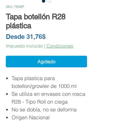
SKU: TR28P
Tapa botellón R28
plástica
Precio
Desde
31,76$
de
Impuesto incluido
|
Condiciones
oferta
Agotado
Tapa plastica para
botellon/growler de 1000 ml
Se utiliza en envases con rosca
R28 - Tipo Roll on ciega
No se dobla, no se deforma
Origen Nacional