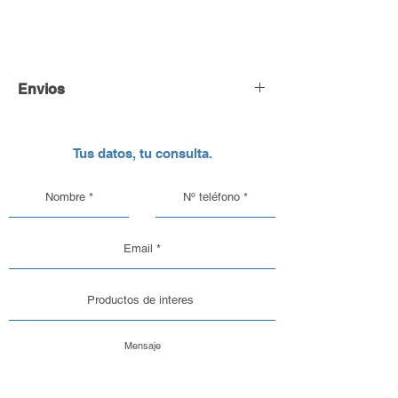
Envios
Envío y Retiro de Pedidos
Tus datos, tu consulta.
En DC Inc. nos encargamos de que tu
pedido llegue en perfectas
condiciones, por eso, contamos con
una logística pensada para el cuidado
de nuestros productos de vidrio y
aluminio.
Opciones de Envío
1. Envíos al Interior del País: Sabemos
que la seguridad de tu pedido es lo
más importante. Por eso, trabajamos