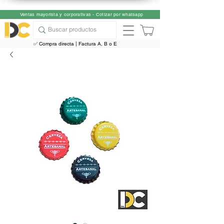
Ventas mayorista y corporativas - Cotizar por whatsapp
✅ Compra directa | Factura A, B o E