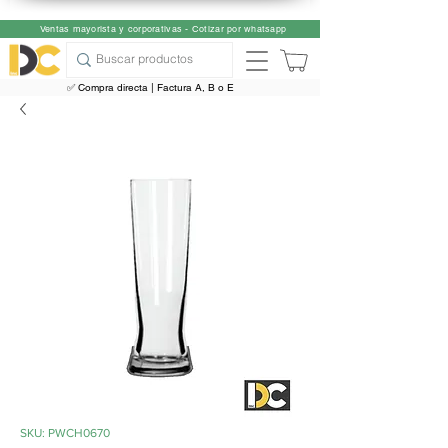
Ventas mayorista y corporativas - Cotizar por whatsapp
✅ Compra directa | Factura A, B o E
SKU: PWCH0670