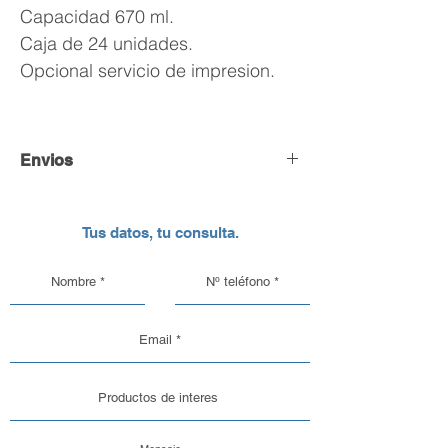
Capacidad 670 ml.
Caja de 24 unidades.
Opcional servicio de impresion.
Envios
Envío y Retiro de Pedidos
Tus datos, tu consulta.
En DC Inc. nos encargamos de que tu
pedido llegue en perfectas
condiciones, por eso, contamos con
una logística pensada para el cuidado
de nuestros productos de vidrio y
aluminio.
Opciones de Envío
1. Envíos al Interior del País: Sabemos