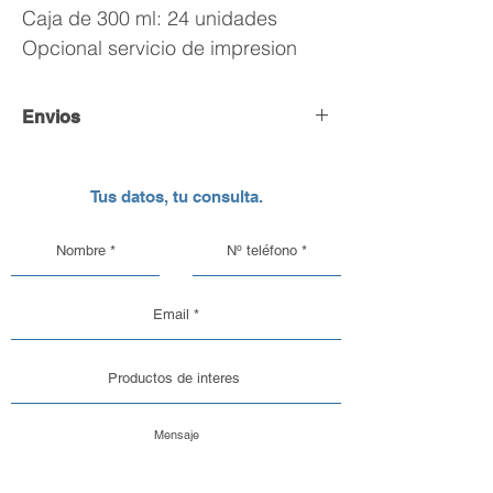
Caja de 300 ml: 24 unidades
Opcional servicio de impresion
Envios
Envío y Retiro de Pedidos
Tus datos, tu consulta.
En DC Inc. nos encargamos de que tu
pedido llegue en perfectas
condiciones, por eso, contamos con
una logística pensada para el cuidado
de nuestros productos de vidrio y
aluminio.
Opciones de Envío
1. Envíos al Interior del País: Sabemos
que la seguridad de tu pedido es lo
más importante. Por eso, trabajamos