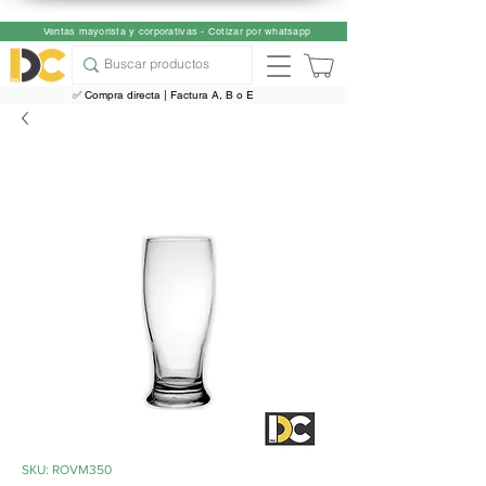
Ventas mayorista y corporativas - Cotizar por whatsapp
✅ Compra directa | Factura A, B o E
SKU: ROVM350