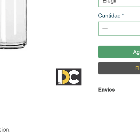
Elegir
Cantidad
*
Ag
Fi
Envios
Envío y Retiro de 
En DC Inc. nos en
llegue en perfecta
sion.
contamos con una 
cuidado de nuestro