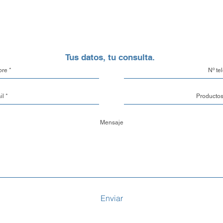
aluminio.
Opciones de Enví
1. Envíos al Interi
Tus datos, tu consulta.
seguridad de tu pe
eso, trabajamos c
locales y de confi
traslado de mercade
también tienes la 
con un transporte 
tu propia cuenta cor
2. Envíos a CABA 
Buenos Aires y el
con nuestra propia
garantizando que
con el máximo cuid
Enviar
vez despachado es
3. Retiro en nuestr