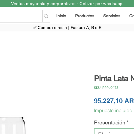
Ventas mayorista y corporativas - Cotizar por whatsapp
Inicio
Productos
Servicios
Co
✅ Compra directa | Factura A, B o E
Pinta Lata 
SKU: PRPL0473
95.227,10 A
Impuesto incluido
Presentación
*