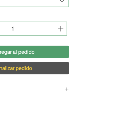
regar al pedido
nalizar pedido
Pedidos
cargamos de que tu pedido
s condiciones, por eso,
logística pensada para el
s productos de vidrio y