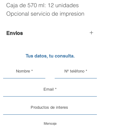
Caja de 570 ml: 12 unidades
Opcional servicio de impresion
Envios
Envío y Retiro de Pedidos
Tus datos, tu consulta.
En DC Inc. nos encargamos de que tu
pedido llegue en perfectas
condiciones, por eso, contamos con
una logística pensada para el cuidado
de nuestros productos de vidrio y
aluminio.
Opciones de Envío
1. Envíos al Interior del País: Sabemos
que la seguridad de tu pedido es lo
más importante. Por eso, trabajamos