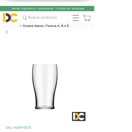
Ventas mayorista y corporativas - Cotizar por whatsapp
✅ Compra directa | Factura A, B o E
SKU: NAPF0570