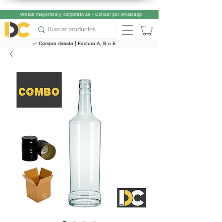
Ventas mayorista y corporativas - Cotizar por whatsapp
✅ Compra directa | Factura A, B o E