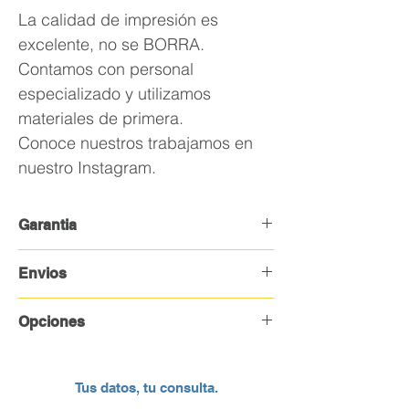
La calidad de impresión es
excelente, no se BORRA.
Contamos con personal
especializado y utilizamos
materiales de primera.
Conoce nuestros trabajamos en
nuestro Instagram.
Garantia
En caso de no estar conforme con tu
Envios
producto te devolvemos el dinero.
Envios a todo el pais.
Opciones
Se entrega en pack de polietileno
termoencogible.
Serigrafia
Opcional cajas de carton corrugado
Tus datos, tu consulta.
con tu logo.