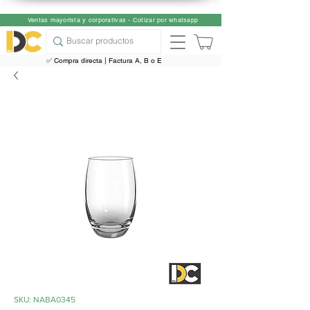
Ventas mayorista y corporativas - Cotizar por whatsapp
✅ Compra directa | Factura A, B o E
SKU: NABA0345