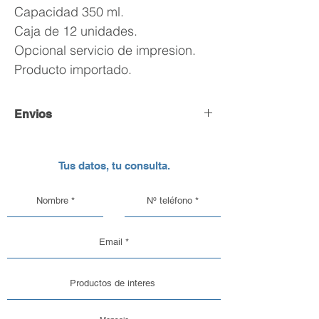
Capacidad 350 ml.
Caja de 12 unidades.
Opcional servicio de impresion.
Producto importado.
Envios
Envío y Retiro de Pedidos
Tus datos, tu consulta.
En DC Inc. nos encargamos de que tu
pedido llegue en perfectas
condiciones, por eso, contamos con
una logística pensada para el cuidado
de nuestros productos de vidrio y
aluminio.
Opciones de Envío
1. Envíos al Interior del País: Sabemos