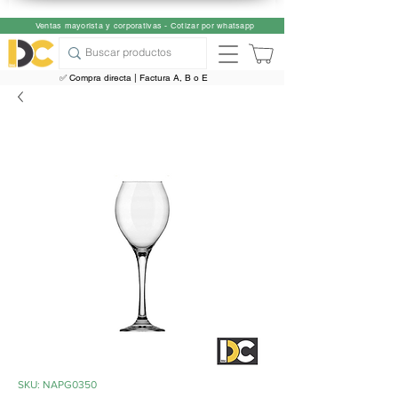
Ventas mayorista y corporativas - Cotizar por whatsapp
✅ Compra directa | Factura A, B o E
SKU: NAPG0350