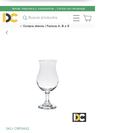
Ventas mayorista y corporativas - Cotizar por whatsapp
✅ Compra directa | Factura A, B o E
SKU: CRP0442