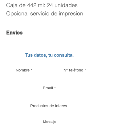
Caja de 442 ml: 24 unidades
Opcional servicio de impresion
Envios
Envío y Retiro de Pedidos
Tus datos, tu consulta.
En DC Inc. nos encargamos de que tu
pedido llegue en perfectas
condiciones, por eso, contamos con
una logística pensada para el cuidado
de nuestros productos de vidrio y
aluminio.
Opciones de Envío
1. Envíos al Interior del País: Sabemos
que la seguridad de tu pedido es lo
más importante. Por eso, trabajamos