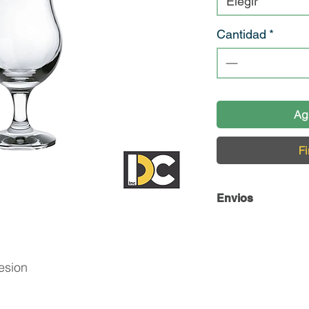
Elegir
Cantidad
*
Ag
Fi
Envios
Envío y Retiro de 
En DC Inc. nos en
esion
llegue en perfecta
contamos con una 
cuidado de nuestro