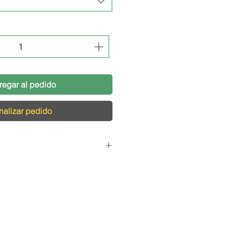
regar al pedido
nalizar pedido
Pedidos
cargamos de que tu pedido
s condiciones, por eso,
logística pensada para el
s productos de vidrio y