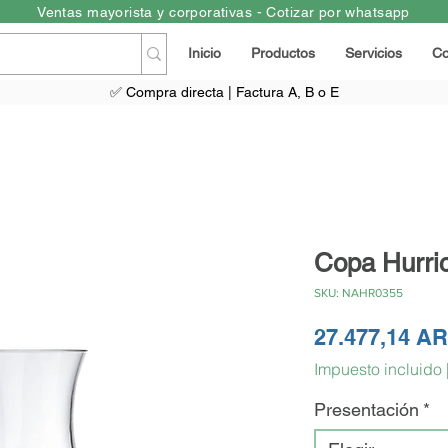
Ventas mayorista y corporativas - Cotizar por whatsapp
Inicio
Productos
Servicios
Co
✅ Compra directa | Factura A, B o E
Copa Hurri
SKU: NAHR0355
27.477,14 A
Impuesto incluido
Presentación
*