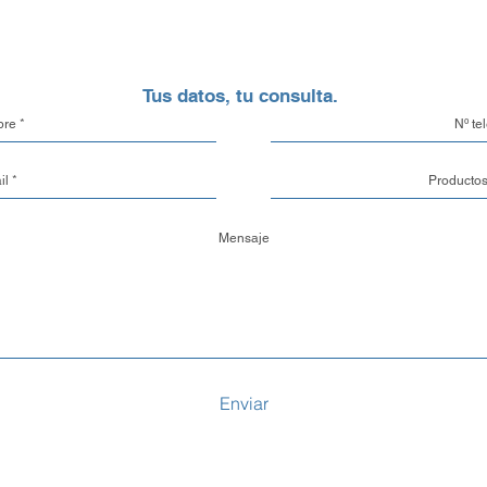
aluminio.
Opciones de Enví
Tus datos, tu consulta.
1. Envíos al Interi
seguridad de tu pe
eso, trabajamos c
locales y de confi
traslado de mercade
también tienes la 
con un transporte 
tu propia cuenta cor
2. Envíos a CABA 
Buenos Aires y el
con nuestra propia
garantizando que
Enviar
con el máximo cuid
vez despachado es
3. Retiro en nuestr