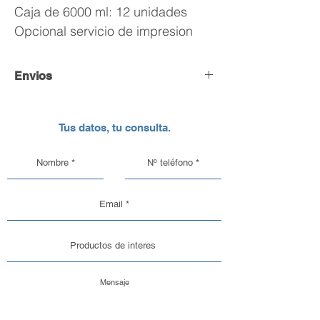
Caja de 6000 ml: 12 unidades
Opcional servicio de impresion
Envios
Envío y Retiro de Pedidos
Tus datos, tu consulta.
En DC Inc. nos encargamos de que tu
pedido llegue en perfectas
condiciones, por eso, contamos con
una logística pensada para el cuidado
de nuestros productos de vidrio y
aluminio.
Opciones de Envío
1. Envíos al Interior del País: Sabemos
que la seguridad de tu pedido es lo
más importante. Por eso, trabajamos