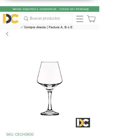
Ventas mayorista y corporativas - Cotizar por whatsapp
✅ Compra directa | Factura A, B o E
SKU: CECH0600