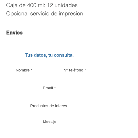
Caja de 400 ml: 12 unidades
Opcional servicio de impresion
Envios
Envío y Retiro de Pedidos
Tus datos, tu consulta.
En DC Inc. nos encargamos de que tu
pedido llegue en perfectas
condiciones, por eso, contamos con
una logística pensada para el cuidado
de nuestros productos de vidrio y
aluminio.
Opciones de Envío
1. Envíos al Interior del País: Sabemos
que la seguridad de tu pedido es lo
más importante. Por eso, trabajamos