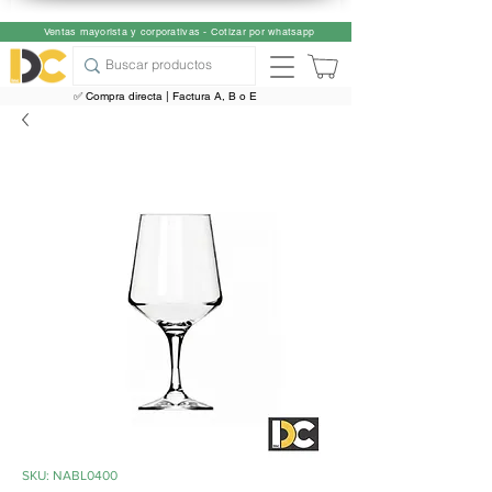
Ventas mayorista y corporativas - Cotizar por whatsapp
✅ Compra directa | Factura A, B o E
SKU: NABL0400