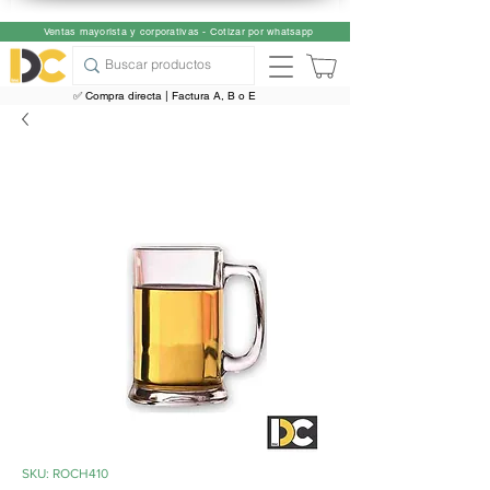
Ventas mayorista y corporativas - Cotizar por whatsapp
✅ Compra directa | Factura A, B o E
SKU: ROCH410