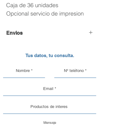
Caja de 36 unidades
Opcional servicio de impresion
Envios
Envío y Retiro de Pedidos
Tus datos, tu consulta.
En DC Inc. nos encargamos de que tu
pedido llegue en perfectas
condiciones, por eso, contamos con
una logística pensada para el cuidado
de nuestros productos de vidrio y
aluminio.
Opciones de Envío
1. Envíos al Interior del País: Sabemos
que la seguridad de tu pedido es lo
más importante. Por eso, trabajamos