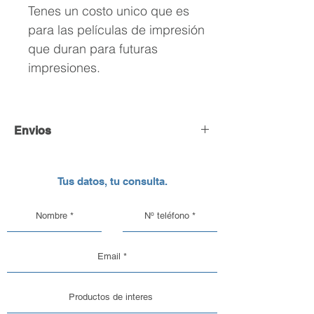
Tenes un costo unico que es
para las películas de impresión
que duran para futuras
impresiones.
Envios
Envío y Retiro de Pedidos
Tus datos, tu consulta.
En DC Inc. nos encargamos de que tu
pedido llegue en perfectas
condiciones, por eso, contamos con
una logística pensada para el cuidado
de nuestros productos de vidrio y
aluminio.
Opciones de Envío