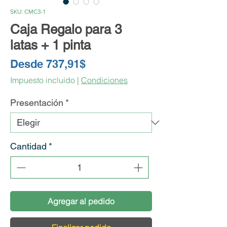
SKU: CMC3-1
Caja Regalo para 3
latas + 1 pinta
Precio
Desde
737,91$
de
Impuesto incluido
|
Condiciones
oferta
Presentación
*
Cantidad
*
Agregar al pedido