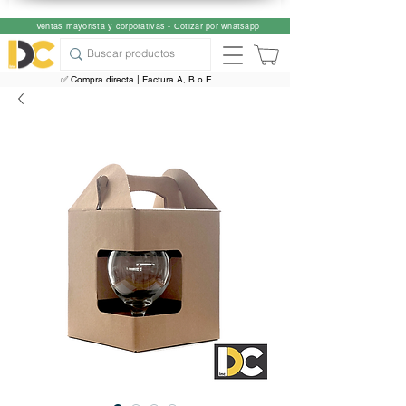
Ventas mayorista y corporativas - Cotizar por whatsapp
✅ Compra directa | Factura A, B o E