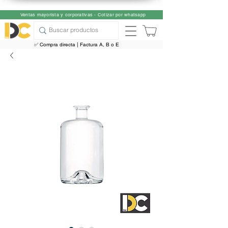
Ventas mayorista y corporativas - Cotizar por whatsapp
✅ Compra directa | Factura A, B o E