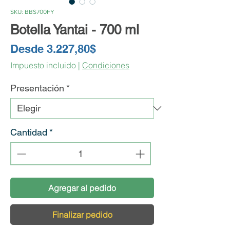
SKU: BBS700FY
Botella Yantai - 700 ml
Precio
Desde
3.227,80$
de
Impuesto incluido
|
Condiciones
oferta
Presentación
*
Cantidad
*
Agregar al pedido
Finalizar pedido