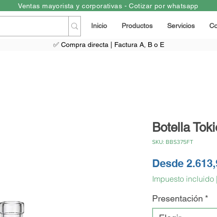
Ventas mayorista y corporativas - Cotizar por whatsapp
Inicio
Productos
Servicios
Co
✅ Compra directa | Factura A, B o E
Botella Toki
SKU: BBS375FT
Desde
2.613
Impuesto incluido
Presentación
*