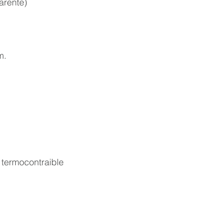
parente)
aluminio.
Opciones de Enví
1. Envíos al Interi
m.
seguridad de tu pe
eso, trabajamos c
locales y de confi
traslado de mercade
también tienes la 
con un transporte 
:
tu propia cuenta cor
2. Envíos a CABA 
Buenos Aires y el
 termocontraible
con nuestra propia
garantizando que
con el máximo cuid
vez despachado es
3. Retiro en nuestr