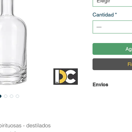
Elegir
Cantidad
*
Ag
Fi
Envios
Envío y Retiro de 
En DC Inc. nos en
llegue en perfecta
contamos con una 
rituosas - destilados
cuidado de nuestro