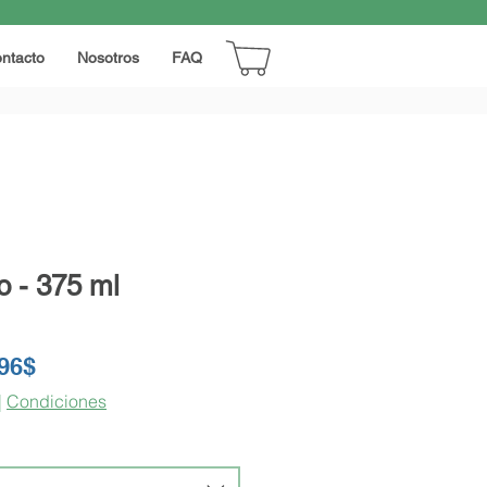
ntacto
Nosotros
FAQ
o - 375 ml
Precio
,96$
de
|
Condiciones
oferta