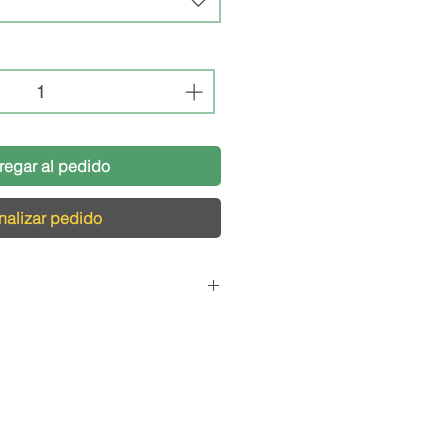
regar al pedido
nalizar pedido
Pedidos
cargamos de que tu pedido
s condiciones, por eso,
logística pensada para el
s productos de vidrio y