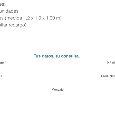
pedido directamen
es:
costo adicional. P
 unidades
en cuenta que el r
es (medida 1,2 x 1,0 x 1,00 m)
confirmado previa
ltar recargo)
Costos y Tiempos 
El costo de envío e
finalizar tu compr
localidad, el peso
Tus datos, tu consulta.
tipo de embalaje y
Una vez que confi
24 y 48 horas hábi
para su despacho
Seguimiento del P
Entendemos la imp
pedidos. Por eso, 
despachada, nuest
cliente te enviará