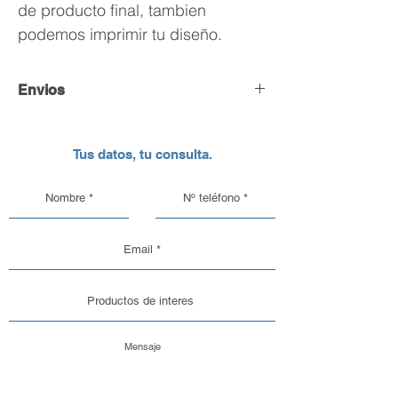
de producto final, tambien
podemos imprimir tu diseño.
Envios
Envío y Retiro de Pedidos
Tus datos, tu consulta.
En DC Inc. nos encargamos de que tu
pedido llegue en perfectas
condiciones, por eso, contamos con
una logística pensada para el cuidado
de nuestros productos de vidrio y
aluminio.
Opciones de Envío
1. Envíos al Interior del País: Sabemos
que la seguridad de tu pedido es lo
más importante. Por eso, trabajamos