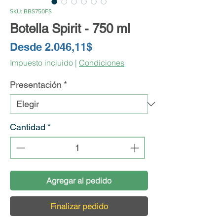
SKU: BBS750FS
Botella Spirit - 750 ml
Precio
Desde
2.046,11$
de
Impuesto incluido
|
Condiciones
oferta
Presentación
*
Cantidad
*
Agregar al pedido
Finalizar pedido