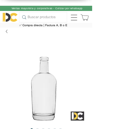
Ventas mayorista y corporativas - Cotizar por whatsapp
✅ Compra directa | Factura A, B o E