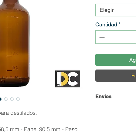
Elegir
Cantidad
*
Ag
Fi
Envios
Envío y Retiro de 
ara destilados.
En DC Inc. nos en
58,5 mm - Panel 90,5 mm - Peso
llegue en perfecta