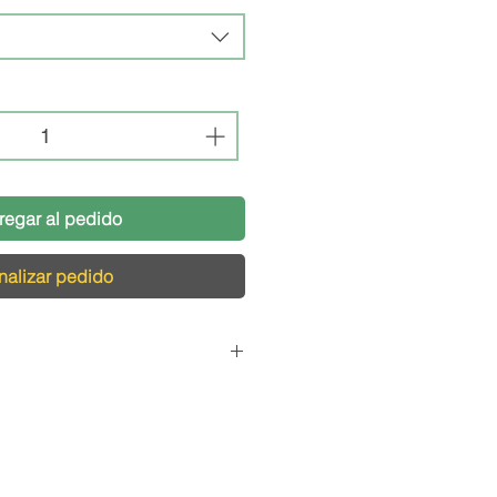
regar al pedido
nalizar pedido
Pedidos
cargamos de que tu pedido
s condiciones, por eso,