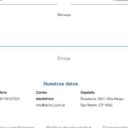
3. Retiro en nuestr
pedido directamen
costo adicional. P
en cuenta que el r
confirmado previa
Costos y Tiempos 
El costo de envío e
Enviar
finalizar tu compr
localidad, el peso
tipo de embalaje y
Una vez que confi
Nuestros datos
24 y 48 horas hábi
para su despacho
éfono
Correo
Depósito
9116107231
electrónico
Rivadavia 1831, Villa Maipu
inf
o@dcinc.com.ar
San Martín, CP 1650.
Seguimiento del P
Entendemos la imp
pedidos. Por eso, 
despachada, nuest
os y condiciones
Política de privacidad
Declaración