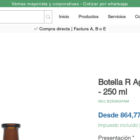
Ventas mayorista y corporativas - Cotizar por whatsapp
Inicio
Productos
Servicios
Co
✅ Compra directa | Factura A, B o E
Botella R 
- 250 ml
SKU: B250AGPAM
Desde
864,7
Impuesto incluido
Presentación
*