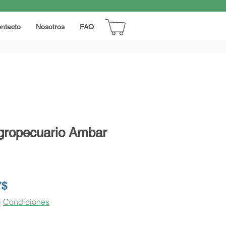
ntacto
Nosotros
FAQ
Agropecuario Ambar
Precio
7$
de
|
Condiciones
oferta