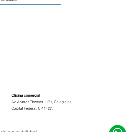
o Depósito: Puedes retirar tu
te en nuestro depósito sin
ara una mejor organización, ten
etiro debe ser coordinado y
mente.
de Entrega
s variable y se calcula al
a. Este valor dependerá de la
 y tamaño de los productos, el
 el seguro de envío.
rmas tu pedido, nos toma entre
les procesarlo y prepararlo
.
Oficina comercial
Av. Alvarez Thomas 1171, Colegiales,
Capital Federal, CP 1427.
edido
ortancia de cada uno de tus
una vez que la mercadería es
ro equipo de atención al
 de accesibilidad