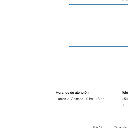
Horarios de atención
Tel
Lunes a Viernes:
9 hs -
18 hs
+54
0
FAQ
Termin