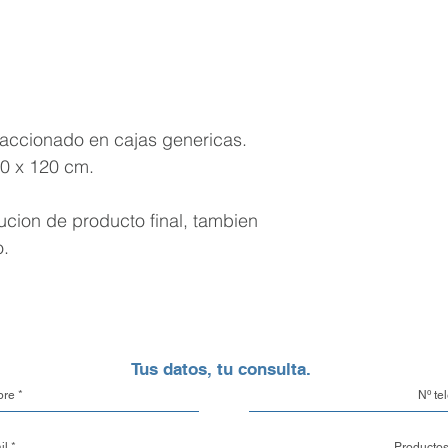
contamos con una 
cuidado de nuestro
aluminio.
Opciones de Enví
1. Envíos al Interi
raccionado en cajas genericas.
seguridad de tu pe
20 x 120 cm.
eso, trabajamos c
locales y de confi
ucion de producto final, tambien
traslado de mercade
también tienes la 
o.
con un transporte 
tu propia cuenta cor
2. Envíos a CABA 
Buenos Aires y el
con nuestra propia
Tus datos, tu consulta.
garantizando que
con el máximo cuid
vez despachado es