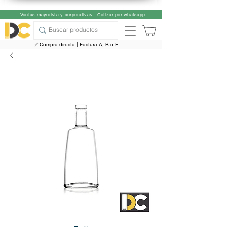
Ventas mayorista y corporativas - Cotizar por whatsapp
✅ Compra directa | Factura A, B o E