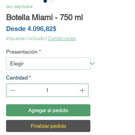
SKU: BBS750FM
Botella Miami - 750 ml
Precio
Desde
4.096,82$
de
Impuesto incluido
|
Condiciones
oferta
Presentación
*
Cantidad
*
Agregar al pedido
Finalizar pedido