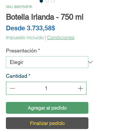
SKU: BBS750FIR
Botella Irlanda - 750 ml
Precio
Desde
3.733,58$
de
Impuesto incluido
|
Condiciones
oferta
Presentación
*
Cantidad
*
Agregar al pedido
Finalizar pedido