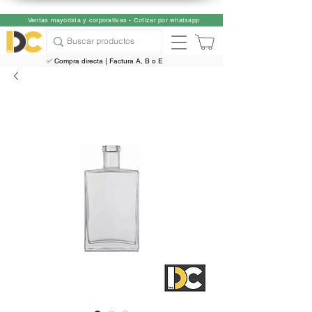
Ventas mayorista y corporativas - Cotizar por whatsapp
✅ Compra directa | Factura A, B o E