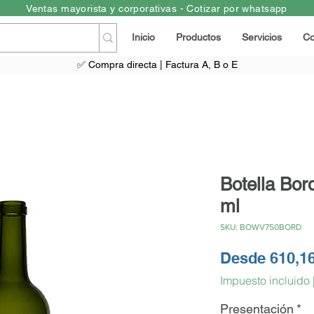
Ventas mayorista y corporativas - Cotizar por whatsapp
Inicio
Productos
Servicios
Co
✅ Compra directa | Factura A, B o E
Botella Bor
ml
SKU: BOWV750BORD
Desde
610,1
Impuesto incluido
Presentación
*