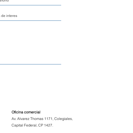
o Depósito: Puedes retirar tu
te en nuestro depósito sin
ara una mejor organización, ten
etiro debe ser coordinado y
mente.
de Entrega
s variable y se calcula al
a. Este valor dependerá de la
 y tamaño de los productos, el
 el seguro de envío.
rmas tu pedido, nos toma entre
les procesarlo y prepararlo
.
edido
Oficina comercial
ortancia de cada uno de tus
Av. Alvarez Thomas 1171, Colegiales,
una vez que la mercadería es
Capital Federal, CP 1427.
ro equipo de atención al