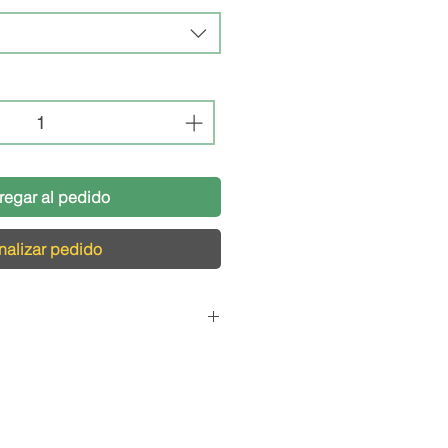
regar al pedido
nalizar pedido
Pedidos
cargamos de que tu pedido
s condiciones, por eso,