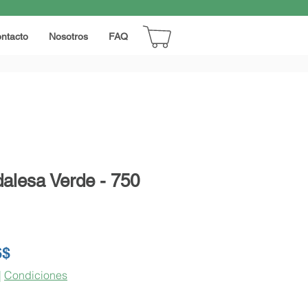
ntacto
Nosotros
FAQ
dalesa Verde - 750
Precio
6$
de
|
Condiciones
oferta