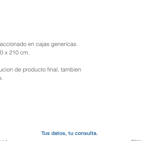
contamos con una 
cuidado de nuestro
aluminio.
Opciones de Enví
1. Envíos al Interi
raccionado en cajas genericas.
seguridad de tu pe
20 x 210 cm.
eso, trabajamos c
locales y de confi
ucion de producto final, tambien
traslado de mercade
también tienes la 
o.
con un transporte 
tu propia cuenta cor
2. Envíos a CABA 
Buenos Aires y el
con nuestra propia
garantizando que
con el máximo cuid
Tus datos, tu consulta.
vez despachado es