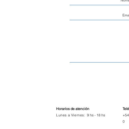
Horarios de atención
Tel
Lunes a Viernes:
9 hs -
18 hs
+54
0