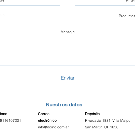
3. Retiro en nuestr
pedido directamen
costo adicional. P
en cuenta que el r
confirmado previa
Costos y Tiempos 
El costo de envío e
finalizar tu compr
localidad, el peso
tipo de embalaje y
Enviar
Una vez que confi
24 y 48 horas hábi
para su despacho
Nuestros datos
Seguimiento del P
éfono
Correo
Depósito
Entendemos la imp
9116107231
electrónico
Rivadavia 1831, Villa Maipu
pedidos. Por eso, 
inf
o@dcinc.com.ar
San Martín, CP 1650.
despachada, nuest