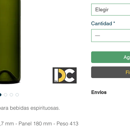
Elegir
Cantidad
*
Ag
Fi
Envios
Envío y Retiro de 
ara bebidas espirituosas.
En DC Inc. nos en
,7 mm - Panel 180 mm - Peso 413
llegue en perfecta