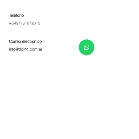
Teléfono
+5491161072310
Correo electrónico
inf
o@dcinc.com.ar
Depósito
Rivadavia 1831, Villa Maipu
San Martín, CP 1650.
Oficina comercial
Av. Alvarez Thomas 1171, Colegiales,
Capital Federal, CP 1427.
FAQ