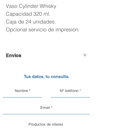
Vaso Cylinder Whisky
Capacidad 320 ml.
Caja de 24 unidades.
Opcional servicio de impresion.
Envios
Envío y Retiro de Pedidos
Tus datos, tu consulta.
En DC Inc. nos encargamos de que tu
pedido llegue en perfectas
condiciones, por eso, contamos con
una logística pensada para el cuidado
de nuestros productos de vidrio y
aluminio.
Opciones de Envío