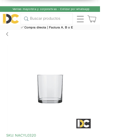
Ventas mayorista y corporativas - Cotizar por whatsapp
✅ Compra directa | Factura A, B o E
SKU: NACYL0320