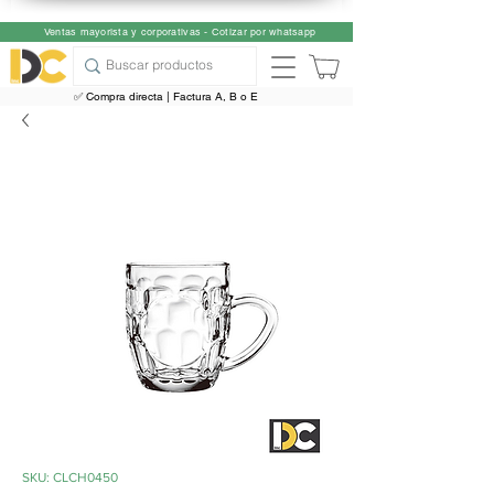
Ventas mayorista y corporativas - Cotizar por whatsapp
✅ Compra directa | Factura A, B o E
SKU: CLCH0450