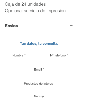
Caja de 24 unidades
Opcional servicio de impresion
Envios
Envío y Retiro de Pedidos
Tus datos, tu consulta.
En DC Inc. nos encargamos de que tu
pedido llegue en perfectas
condiciones, por eso, contamos con
una logística pensada para el cuidado
de nuestros productos de vidrio y
aluminio.
Opciones de Envío
1. Envíos al Interior del País: Sabemos
que la seguridad de tu pedido es lo
más importante. Por eso, trabajamos