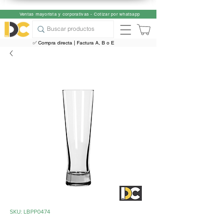
Ventas mayorista y corporativas - Cotizar por whatsapp
✅ Compra directa | Factura A, B o E
SKU: LBPP0474