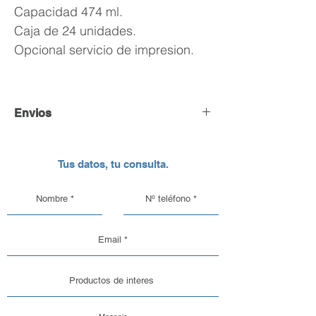
Capacidad 474 ml.
Caja de 24 unidades.
Opcional servicio de impresion.
Envios
Envío y Retiro de Pedidos
Tus datos, tu consulta.
En DC Inc. nos encargamos de que tu
pedido llegue en perfectas
condiciones, por eso, contamos con
una logística pensada para el cuidado
de nuestros productos de vidrio y
aluminio.
Opciones de Envío
1. Envíos al Interior del País: Sabemos