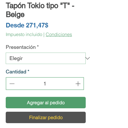
Tapón Tokio tipo "T" -
Beige
Precio
Desde
271,47$
de
Impuesto incluido
|
Condiciones
oferta
Presentación
*
Cantidad
*
Agregar al pedido
Finalizar pedido