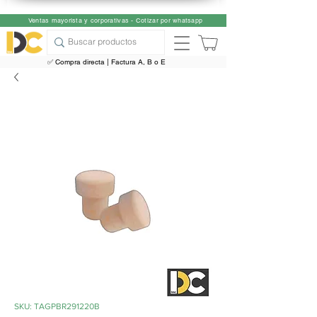
Ventas mayorista y corporativas - Cotizar por whatsapp
✅ Compra directa | Factura A, B o E
SKU: TAGPBR291220B