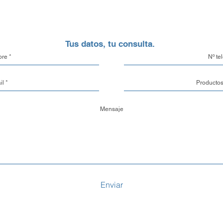
aluminio.
Opciones de Enví
Tus datos, tu consulta.
1. Envíos al Interi
seguridad de tu pe
eso, trabajamos c
locales y de confi
traslado de mercade
también tienes la 
con un transporte 
tu propia cuenta cor
2. Envíos a CABA 
Buenos Aires y el
con nuestra propia
garantizando que
Enviar
con el máximo cuid
vez despachado es
3. Retiro en nuestr