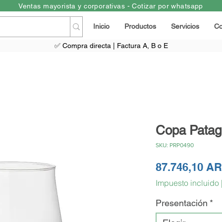
Ventas mayorista y corporativas - Cotizar por whatsapp
Inicio
Productos
Servicios
Co
✅ Compra directa | Factura A, B o E
Copa Patag
SKU: PRP0490
87.746,10 A
Impuesto incluido
Presentación
*