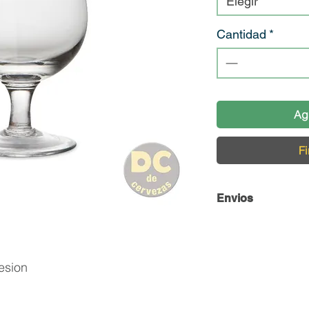
Elegir
Cantidad
*
Ag
Fi
Envios
Envío y Retiro de 
En DC Inc. nos en
esion
llegue en perfecta
contamos con una 
cuidado de nuestro