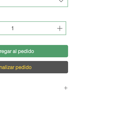
regar al pedido
nalizar pedido
Pedidos
cargamos de que tu pedido
s condiciones, por eso,
logística pensada para el
s productos de vidrio y